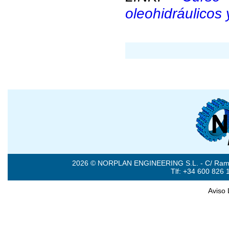
oleohidráulicos
2026 © NORPLAN ENGINEERING S.L. - C/ Ramón 
Tlf: +34 600 826 
Aviso 