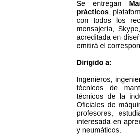
Se entregan
Ma
prácticos
, platafo
con todos los rec
mensajería, Skype,
acreditada en diseñ
emitirá el correspo
Dirigido a:
Ingenieros, ingenie
técnicos de mante
técnicos de la ind
Oficiales de máqu
profesores, estud
interesada en apre
y neumáticos.