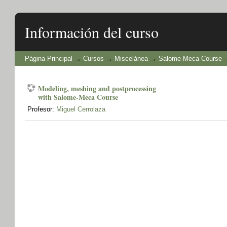
Información del curso
Página Principal
→
Cursos
→
Miscelánea
→
Salome-Meca Course
Modeling, meshing and postprocessing
with Salome-Meca Course
Profesor:
Miguel Cerrolaza