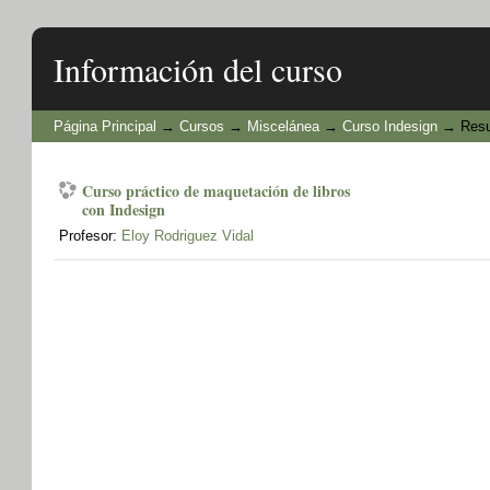
Información del curso
Página Principal
→
Cursos
→
Miscelánea
→
Curso Indesign
→
Res
Curso práctico de maquetación de libros
con Indesign
Profesor:
Eloy Rodriguez Vidal