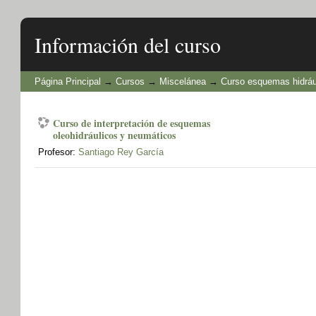
Información del curso
Página Principal
→
Cursos
→
Miscelánea
→
Curso esquemas hidráu
Curso de interpretación de esquemas
oleohidráulicos y neumáticos
Profesor:
Santiago Rey García