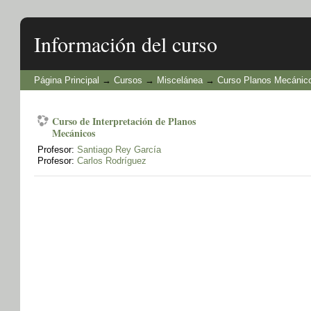
Información del curso
Página Principal
→
Cursos
→
Miscelánea
→
Curso Planos Mecánic
Curso de Interpretación de Planos
Mecánicos
Profesor:
Santiago Rey García
Profesor:
Carlos Rodríguez