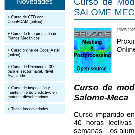
Curso de Mode
Novedades
SALOME-MEC
+ Curso de CFD con
OpenFOAM (online)
15/05/202
+ Curso de Interpretación de
Planos Mecánicos
Próxi
Onlin
+ Curso online de Code_Aster
(online)
+ Curso de Rhinoceros 3D
para el sector naval. Nivel
Avanzado
Curso de mode
+ Curso de inspección y
mantenimiento predictivo en
Salome-Meca
motores diésel marinos
+ Todas las novedades
Curso impartido e
40 horas lectivas
semanas. Los alumn