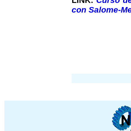
LINK:
Curso d
con Salome-M