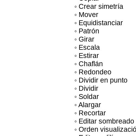
◦ Crear simetría
◦ Mover
◦ Equidistanciar
◦ Patrón
◦ Girar
◦ Escala
◦ Estirar
◦ Chaflán
◦ Redondeo
◦ Dividir en punto
◦ Dividir
◦ Soldar
◦ Alargar
◦ Recortar
◦ Editar sombreado
◦ Orden visualizaci