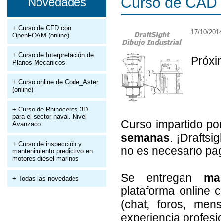
Curso de CAD c
Novedades
+ Curso de CFD con
17/10/201
OpenFOAM (online)
+ Curso de Interpretación de
Próxi
Planos Mecánicos
+ Curso online de Code_Aster
(online)
+ Curso de Rhinoceros 3D
para el sector naval. Nivel
Curso impartido p
Avanzado
semanas
. ¡Draftsi
+ Curso de inspección y
no es necesario pag
mantenimiento predictivo en
motores diésel marinos
Se entregan
ma
+ Todas las novedades
plataforma online 
(chat, foros, mens
experiencia profesi