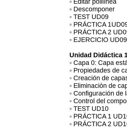
◦ Editar polilínea
◦ Descomponer
◦ TEST UD09
◦ PRÁCTICA 1UD09
◦ PRÁCTICA 2 UD0
◦ EJERCICIO UD09
Unidad Didáctica 
◦ Capa 0: Capa est
◦ Propiedades de c
◦ Creación de capa
◦ Eliminación de ca
◦ Configuración de 
◦ Control del compo
◦ TEST UD10
◦ PRÁCTICA 1 UD1
◦ PRÁCTICA 2 UD1